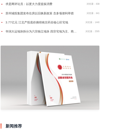
求是网评论员：以更大力度提振消费
●
浏览量：838
苏州城投集团发布住房以旧换新政策 含多项便利举措
●
浏览量：841
3.77亿元 江北产投底价摘得南京药谷核心区宅地
●
浏览量：1440
华润大运地块拆分为六宗独立地块 四宗宅地为主、商业或为万象汇
●
浏览量：2595
新闻推荐