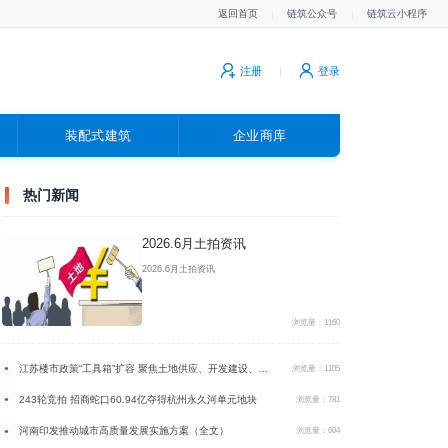
返回首页
|
链筑公众号
|
链筑云小程序
注册
|
登录
装配式建筑
企业商库
广告
热门新闻
2026.6月土拍资讯
2026.6月土拍资讯
浏览量：1160
江苏楼市政策“工具箱”扩容 聚焦土地供应、开发建设、房产销售三个维度
●
浏览量：1105
243轮竞拍 招商蛇口60.94亿夺得杭州永久河单元地块
●
浏览量：781
河南印发推动城市高质量发展实施方案（全文）
●
浏览量：604