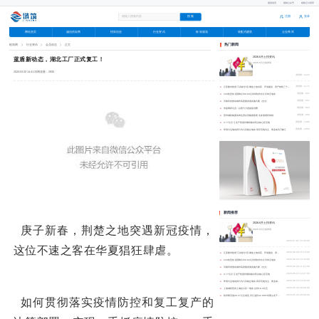
返回首页
|
链筑公众号
|
链筑云小程序
注册
登录
|
网站首页
诚信供应商
招采信息
行业资讯
标准规划
装配式建筑
企业商库
广告
链筑网
行业资讯
会员动态
正文
热门新闻
2026.6月土拍资讯
蓝盾新动态，湖北工厂正式复工！
2026.6月土拍资讯
2020-03-20 14:41:33
阅读量：2930
浏览量：1222
●
江苏楼市政策“工具箱”扩容 聚焦土地供应、开发建设、房产销售三个维度
浏览量：1171
●
243轮竞拍 招商蛇口60.94亿夺得杭州永久河单元地块
浏览量：831
●
河南印发推动城市高质量发展实施方案（全文）
浏览量：661
●
求是网评论员：以更大力度提振消费
浏览量：884
●
苏州城投集团发布住房以旧换新政策 含多项便利举措
浏览量：900
●
3.77亿元 江北产投底价摘得南京药谷核心区宅地
浏览量：1490
●
华润大运地块拆分为六宗独立地块 四宗宅地为主、商业或为万象汇
浏览量：2650
新闻推荐
2026.6月土拍资讯
庚子新春，荆楚之地突遇新冠疫情，
2026.6月土拍资讯
2026-07-01 15:36:00
这位不速之客在华夏猖狂肆虐。
●
江苏楼市政策“工具箱”扩容 聚焦土地供应、开发建设、房产销售三个维度
2026-06-29 15:10:00
●
243轮竞拍 招商蛇口60.94亿夺得杭州永久河单元地块
2026-06-26 13:44:00
●
河南印发推动城市高质量发展实施方案（全文）
2026-06-26 11:11:00
●
3.77亿元 江北产投底价摘得南京药谷核心区宅地
2026-06-10 14:27:00
●
华润大运地块拆分为六宗独立地块 四宗宅地为主、商业或为万象汇
2026-06-10 14:26:00
●
上海城投竞得上海虹口区一地块 总价19.3亿元
2026-05-28 00:00:00
●
杭州两宅地36.37亿元成交 滨江溢价42.09%夺萧山北干西单元地块
2026-05-26 00:00:00
如何贯彻落实疫情防控和复工复产的