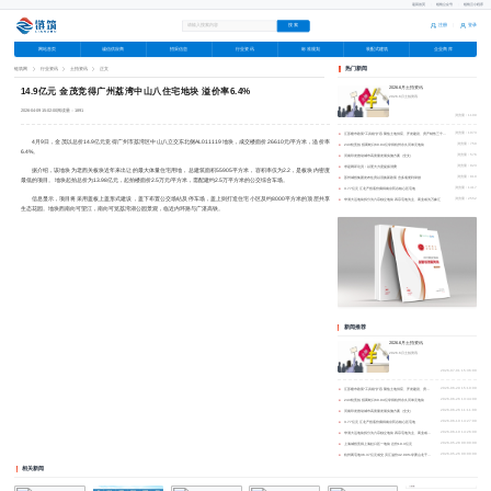
返回首页
|
链筑公众号
|
链筑云小程序
注册
登录
|
网站首页
诚信供应商
招采信息
行业资讯
标准规划
装配式建筑
企业商库
广告
链筑网
行业资讯
土拍资讯
正文
热门新闻
2026.6月土拍资讯
14.9亿元 金茂竞得广州荔湾中山八住宅地块 溢价率6.4%
2026.6月土拍资讯
2026-04-09 15:02:00
阅读量：1891
浏览量：1109
●
江苏楼市政策“工具箱”扩容 聚焦土地供应、开发建设、房产销售三个维度
浏览量：1073
4月9日，金茂以总价14.9亿元竞得广州市荔湾区中山八立交东北侧AL011119地块，成交楼面价26610元/平方米，溢价率
●
243轮竞拍 招商蛇口60.94亿夺得杭州永久河单元地块
浏览量：750
6.4%。
●
河南印发推动城市高质量发展实施方案（全文）
浏览量：576
●
求是网评论员：以更大力度提振消费
浏览量：823
据介绍，该地块为老西关板块近年来出让的最大体量住宅用地，总建筑面积55905平方米，容积率仅为2.2，是板块内密度
●
苏州城投集团发布住房以旧换新政策 含多项便利举措
浏览量：810
最低的项目。 地块起拍总价为13.98亿元，起拍楼面价2.5万元/平方米，需配建约2.5万平方米的公交综合车场。
●
3.77亿元 江北产投底价摘得南京药谷核心区宅地
浏览量：1417
信息显示，项目将采用盖板上盖形式建设，盖下布置公交场站及停车场，盖上则打造住宅小区及约8000平方米的顶层共享
●
华润大运地块拆分为六宗独立地块 四宗宅地为主、商业或为万象汇
浏览量：2552
生态花园。地块西南向可望江，南向可览荔湾湖公园景观，临近内环路与广湛高铁。
新闻推荐
2026.6月土拍资讯
2026.6月土拍资讯
2026-07-01 15:36:00
●
江苏楼市政策“工具箱”扩容 聚焦土地供应、开发建设、房产销售三个维度
2026-06-29 15:10:00
●
243轮竞拍 招商蛇口60.94亿夺得杭州永久河单元地块
2026-06-26 13:44:00
●
河南印发推动城市高质量发展实施方案（全文）
2026-06-26 11:11:00
●
3.77亿元 江北产投底价摘得南京药谷核心区宅地
2026-06-10 14:27:00
●
华润大运地块拆分为六宗独立地块 四宗宅地为主、商业或为万象汇
2026-06-10 14:26:00
●
上海城投竞得上海虹口区一地块 总价19.3亿元
2026-05-28 00:00:00
●
杭州两宅地36.37亿元成交 滨江溢价42.09%夺萧山北干西单元地块
2026-05-26 00:00:00
相关新闻