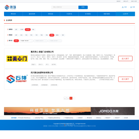
返回首页
|
链筑公众号
|
链筑云小程序
注册
登录
|
企业商库
网站首页
诚信供应商
招采信息
行业资讯
标准规划
装配式建筑
广告
企业商库
按类别
部品商
全部
开发商
其他
按地区
西南
全部
东北
华北
华东
华中
华南
西北
港澳台
境外
按行业
全部
重庆美心·麦森门业有限公司
重庆美心集团成立于1989年，集团以门业为主，投资涵盖旅游、地产、汽摩、新型环保建材等。美心门业集研发、制造、销售为一体，产品包含防盗门、防
火入户门、防火门、室内门、商用门、车库门、防火卷帘、电子锁、智能家居及整体家装、防火窗、避难间等高中低档系列，广泛用于各类住宅、写字楼、
进入展厅
地下室、机场、展馆、医院、学校、办公室等场所；是全国唯一一家擅长采用PVC覆膜工艺，全程无油漆生产的门类制造企业。是全国规模最大、种类最
齐全的门类制造企业。工程项目遍及全国，并出口美洲、欧洲、亚洲、非洲等五十余个国家和地区，6000余家门店已覆盖全国各大中小型城市。 点击
www.meixin.com了解更多美心门。
防盗门
防火门
木门
电子锁
四川新达粘胶科技有限公司
四川新达粘胶科技有限公司是一家生产精细化工的高新技术企业，公司历尽近二十年的艰苦创业，现占地面积200余亩，厂房面积60000多平米，固定资产投
入1.6亿；年生产硅酮胶5万吨、石材AB干挂胶10万吨，云石胶10万吨，减水剂20万吨。2016年产值过8亿。目前，国内最先进的硅酮胶全自动化生产线，已
进入展厅
在我公司投入使用，极大的提高了公司的生产规模和效益。现公司拥有博士3名、研究生30余名、工程技术人员近100名。 公司本着“共同创造 共同分
享”的核心理念，培养了一支高素质的科研队伍和一批优秀的生产管理人员，建立了一套完善的管理体系、质保体系及服务体系。并同国内多家科研院所建
立了紧密的合作关系。通过新产品的研发和新技术的应用，保证了公司的产品始终保持同行业领先水平，并赢得了广大用户的信赖。 公司已通过
ISO9001：2008国际质量管理体系认证并取得证书。2008年，石材AB干挂胶和硅酮建筑结构密封胶分别获得了国家发明专利，同时被国家建筑装饰协会幕
石神幕墙胶
石神建筑胶
石神密封胶
墙工程委员会认证为合格推荐产品。其干挂胶为首家认证合格推荐产品并荣获双流县科技进步奖。同年，公司被中国建筑金属结构协会铝门窗幕墙委员会认
证为硅酮结构胶认定生产企业。 公司主要生产：硅酮结构、耐候密封胶；石材AB干挂胶；石材抛光、清洗、养护剂；多功能混凝土增效剂；防水乳
液；聚羧酸高性能减水剂；耐酸耐高温胶；喷胶棉胶等产品。
2
»
«
1
广告
友情链接：
中华全国工商业联合会
全联房地产商会
中国建筑金属结构协会
中国建筑业协会
亿翰智库
腾讯家居
搜狐焦点
网易房产
凤凰房产
房讯网
Copyright©北京链筑技术服务有限公司，All Right Reserved
京ICP备19047944号
服务热线：1068814380
公司邮箱：173528055@qq.com
公司地址：北京市石景山区金融街长安中心2号楼2213-2216室