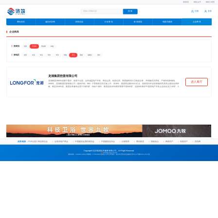
返回首页
|
链筑公众号
|
链筑云小程序
注册
登录
|
企业商库
网站首页
诚信供应商
招采信息
行业资讯
标准规划
装配式建筑
广告
企业商库
按类别
开发商
全部
部品商
其他
按地区
西北
全部
东北
华北
华东
华中
华南
西南
港澳台
境外
龙湖集团控股有限公司
龙湖集团1993年创建于重庆，发展于全国，业务涵盖地产开发、商业运营、租赁住房、智慧服务四大主航道业务，并积极试水养老、产城等创新领域。
进入展厅
2009年，龙湖集团控股有限公司（股份代码：960）于香港联交所主板上市。2019年，集团营业额1510.3亿元，收获境内外全投资级的民营房企最佳信用评
级。截至2019年底，集团业务遍布全国7大城市群，50余个城市。集团连续10年获得“财富中国500强”，连续8年获得“中国房地产开发企业综合实力10强”，3次
入选“福布斯亚太区最佳上市公司50强”，2次荣登“福布斯全球上市公司2000强”。 自1997年开发首个住宅项目重庆龙湖花园南苑以来，龙湖已累计开发项目
800余个，累计开发面积近1亿平方米，先后有5个项目荣获中国房地产综合开发行业最高奖项“广厦奖”，12个项目荣获中国土木工程最高奖项“詹天佑奖”。
2019年合同销售额2425.0亿元，继续稳站行业前十。 作为中国最早的购物中心开发商之一，龙湖商业先后发展出“天街”、“星悦荟”、“家悦荟”三个业态品牌。
2019年，商业租金增长31.9%至47.5亿元，开业商场年客流量4.7亿人次，位列中国商业地产百强第7。目前集团已开业商场达39座，开业建筑面积377万平方
米，整体出租率98.5%，已合作品牌与商户超4,500家。 龙湖积极响应“租购并举”政策，旗下租赁住房业务龙湖冠寓，面向新世代人群租住生活形态及消费升
级需求。2019年，冠寓已在北京、上海、深圳、杭州、南京、重庆、成都等一线及二线城市开业运营，累计开业房间数量达7.5万间，规模行业领先，租金
收入11.7亿元，同比增幅150.6%。位居集中式长租公寓品牌指数排行榜第一名。 龙湖智慧服务成立于1997年，服务业态涵盖了住宅、商业、公建及城市公
共空间等多个领域。目前，龙湖智慧服务已进驻全国 118个城市，合约管理面积4.28亿平方米，服务超330万户业主，业主满意度连续十一年超过90%。2019
年，龙湖智慧服务全面完成科技系统“智慧服务引擎”的搭建，将各业务场景充分线上化。用“满意+惊喜”的高品质服务赢得客户的广泛认可，位列中国物业服
务企业品牌价值TOP10。
广告
友情链接：
中华全国工商业联合会
全联房地产商会
中国建筑金属结构协会
中国建筑业协会
亿翰智库
腾讯家居
搜狐焦点
网易房产
凤凰房产
房讯网
Copyright©北京链筑技术服务有限公司，All Right Reserved
京ICP备19047944号
服务热线：1068814380
公司邮箱：173528055@qq.com
公司地址：北京市石景山区金融街长安中心2号楼2213-2216室